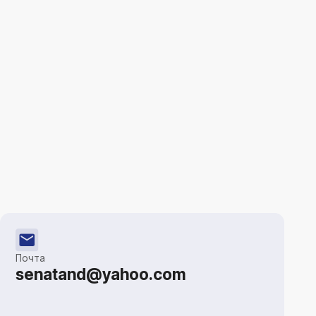
nd@yahoo.com
Мессенджеры