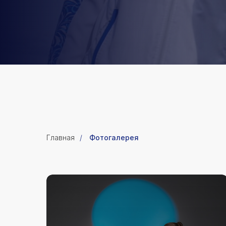
Главная
/
Фотогалерея