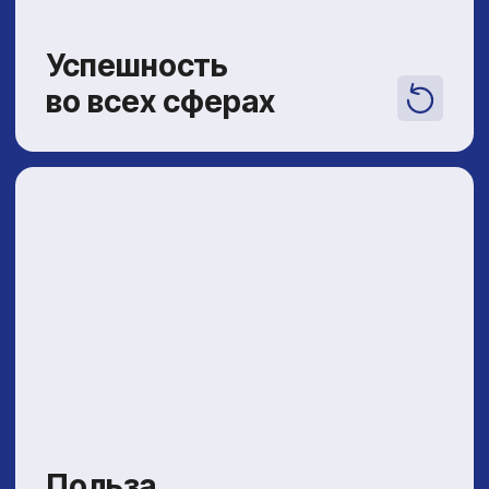
обстановке — от базовых фраз
до повседневной речи. Программа дополняет
занятия ушу и раскрывает культурный
контекст боевого искусства.
Расписание
Летние каникулы —
скоро вернёмся с новым
расписанием!
Уходим на летние каникулы! Уже скоро
опубликуем актуальное расписание. Хотите
узнать первыми? Следите за нашими
социальными сетями и оставляйте