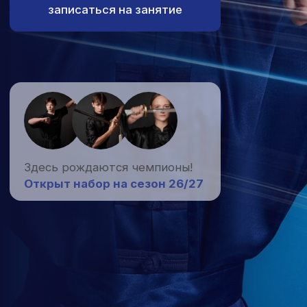
Здесь рождаются чемпионы!
Открыт набор на сезон 26/27
о нас
Несколько слов
о нашем центре
Байкальская Лига Ушу — единственный
центр развития спортивного
и традиционного ушу в городе Иркутске.
С 2003 года мы обучаем детей
и взрослых, передавая традиции
китайского ушу, развивая физическую