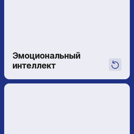
Традиционно-
оздоровительное ушу
для взрослых
Ушу как путь к физическому и духовному
оздоровлению. Работа с дыханием,
гибкостью, изучение традиционных форм
(тайцзи, танлан цюань) — без спортивного
давления, с уважением к возрасту
и возможностям каждого.
Индивидуальные
занятия
для детей и взрослых
Индивидуальные занятия — это особая
форма работы, которая позволяет
добиться максимальных результатов