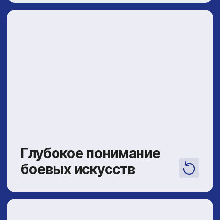
группы обучения
Программы для
детей и взрослых
У нас есть группы для каждого —
от детского ушу до взрослых практик.
Выбирайте подходящую программу,
записывайтесь на первое занятие и начните
свой путь в ушу уже сегодня.
Детская
подготовительная
группа
для детей 4 лет
Игровые занятия для самых маленьких:
развитие координации, внимания и первых
навыков ушу в дружелюбной атмосфере.