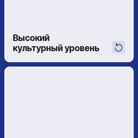
в кратчайшие сроки. Мы предлагаем
персональные тренировки
по традиционному и современному
ушу для учеников любого возраста
и уровня подготовки —
от 4 лет и без ограничений.
Онлайн обучение
для взрослых и детей
Новое направление
Онлайн-школа разумного движения, которая
объединяет проверенные временем
принципы традиционных практик ушу
и современные знания о работе тела, мозга
и внимания.
Разговорный
китайский язык
для детей от 5 лет
Изучайте китайский в живой, дружеской