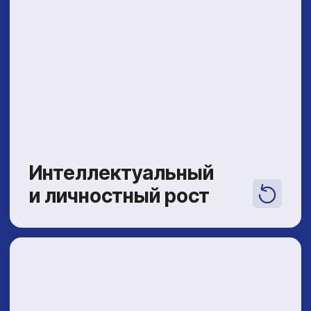
Идеальный старт для будущих спортсменов
и просто активных детей.
Спортивно-
оздоровительное ушу
для детей от 5 лет до 17 лет
Акцент на комплексное физическое развитие
и дисциплину. Изучение базовой техники
спортивного ушу. Подходит для детей
любого уровня подготовки.
Wushu Light
ушу для девушек
Элегантные, динамичные тренировки в стиле
ушу: гибкость, пластика, сила и уверенность.
Программа разработана специально
для девушек, сочетающая боевое искусство
и гармоничное развитие тела.