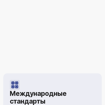
Родина ушу
Ежегодный выезд в Китай —
знакомимся с культурой, мастерами
ушу и участвуем в соревнованиях
Участие
в соревнованиях
Ежегодно проходит 10+ турниров — наши
ученики регулярно завоёвывают медали
на всероссийском уровне