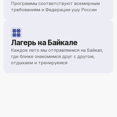
об ушу
Почему именно Ушу
Ушу — древнее китайское боевое искусство,
сочетающее в себе спортивные и традиционные
техники для развития тела и духа
Укрепление
здоровья
Большинство боевых искусств направлены
на то, чтобы нейтрализовать соперника.
Добиваясь этой цели, они используют
методы и средства, которые наносят
ущерб здоровью их же практикующих.
Ушу носит ярко оздоровительный
характер. Логика простая: у здорового
Укрепление
человека победить шансов намного
здоровья