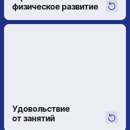
даже с очень средними способностями,
позанимавшись ушу несколько лет,
становятся звёздами в любой другой
секции и учебе за счет всестороннего
развития. Сочетание физического
и духовного напрямую влияет
Успешность
на успешность ребёнка в будущем
во всех сферах
и в более широком ключе.
Польза
на всю жизнь
Ушу отличается
мультидисциплинарностью и у ребёнка
естественным образом вырабатывается
вкус к здоровому образу жизни. Также
ушу может стать долгосрочной
инвестицией: возможно, детское
увлечение перерастёт в профессию
Польза
и к 18 годам ребёнок сможет стать
на всю жизнь
хорошим специалистом.