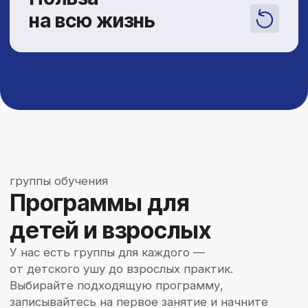
предварительную заявку по всем филиалам.
И мы Вам лично сообщим все расписание.
узнать раписание первым
тренерский состав
Тренеры
Байкальской Лиги Ушу
Каждый тренер — это воспитанник школы,
который знает и ценит традиции изнутри.
Наши тренеры имеют спортивное образование
и проходят ежегодные стажировки в Китае,
также для них на базе нашей школы
организованы циклы лекций по всем
направлениям от работы с физической
подготовкой до разбора тонкостей различных