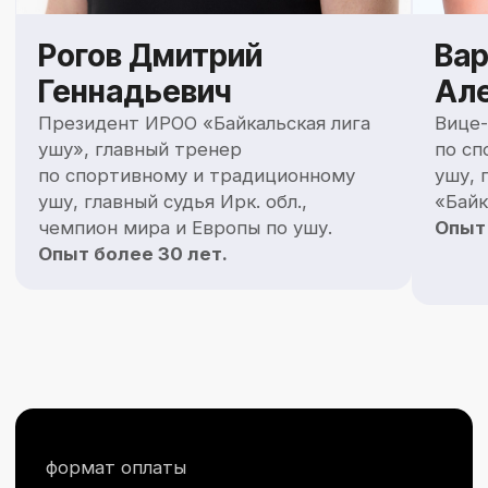
отзывы
Делимся вашими
искренними эмоциями