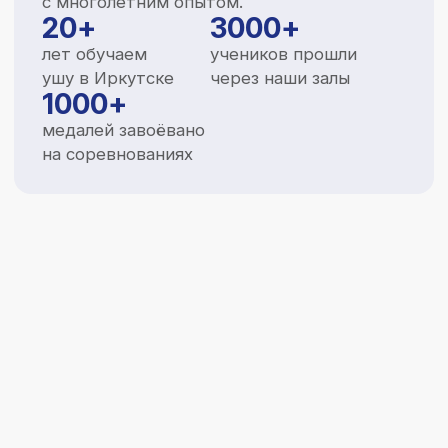
преимущества
Почему нам
доверяют и ценят
Программы для
любого возраста
Группы от 4 лет до взрослых —
индивидуальный подход, который
учитывает возраст и характер
6 филиалов
по Иркутску
Наши залы удобно расположены в разных
районах Иркутска, делая ушу доступным
рядом с вашим домом или работой