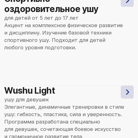
Рогов Дмитрий
Варченко Натал
Геннадьевич
Алексеевна
Президент ИРОО «Байкальская лига
Вице-президент, тренер
ушу», главный тренер
по спортивному и традиц
по спортивному и традиционному
ушу, главный секретарь 
ушу, главный судья Ирк. обл.,
«Байкальская лига ушу».
чемпион мира и Европы по ушу.
Опыт более 15 лет.
Опыт более 30 лет.
формат оплаты
Сумма ежемесячного
членского взноса
для групп начальной
подготовки 4.500 ₽
Предоставляется скидка 50%