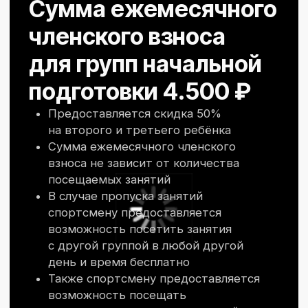
новости
Наши новости: турниры,
события, достижения