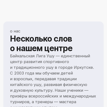
и духовную культуру. Наши ученики —
призёры всероссийских и международных
турниров, а тренеры — мастера
с многолетним опытом.
20+
3000+
лет обучаем
учеников прошли
ушу в Иркутске
через наши залы
1000+
медалей завоёвано
на соревнованиях